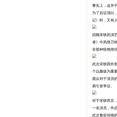
事实上，这并不
为了自证清白
记》时，又有
回顾宋轶的演
者》中风情万
非那种惊艳绝
此次宋轶因外形
个以颜值为重
观众对于演员
易引发争议。
对于宋轶而言
一名演员，作
此次整容传闻