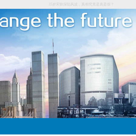
35岁宋轶深陷风波，真相究竟是真是假？