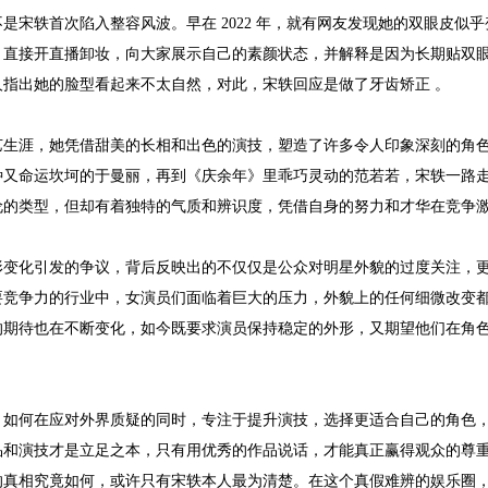
是宋轶首次陷入整容风波。早在 2022 年，就有网友发现她的双眼皮
，直接开直播卸妆，向大家展示自己的素颜状态，并解释是因为长期贴双眼
人指出她的脸型看起来不太自然，对此，宋轶回应是做了牙齿矫正 。
艺生涯，她凭借甜美的长相和出色的演技，塑造了许多令人印象深刻的角
种又命运坎坷的于曼丽，再到《庆余年》里乖巧灵动的范若若，宋轶一路
伦的类型，但却有着独特的气质和辨识度，凭借自身的努力和才华在竞争
变化引发的争议，背后反映出的不仅仅是公众对明星外貌的过度关注，更是
要竞争力的行业中，女演员们面临着巨大的压力，外貌上的任何细微改变
的期待也在不断变化，如今既要求演员保持稳定的外形，又期望他们在角
，如何在应对外界质疑的同时，专注于提升演技，选择更适合自己的角色
品和演技才是立足之本，只有用优秀的作品说话，才能真正赢得观众的尊
的真相究竟如何，或许只有宋轶本人最为清楚。在这个真假难辨的娱乐圈