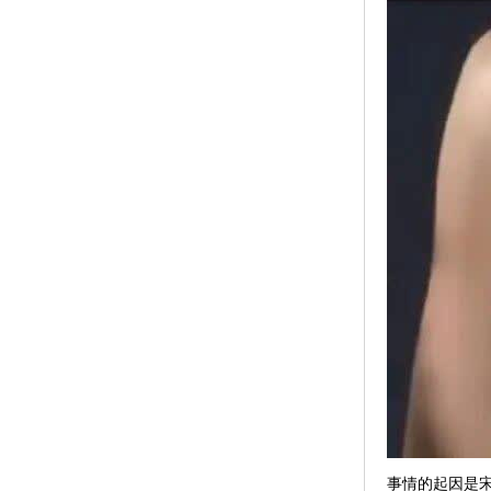
事情的起因是