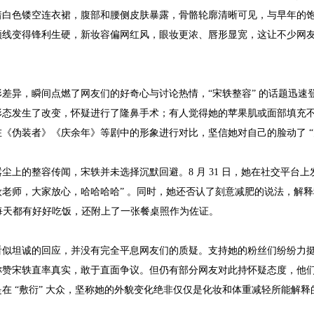
着白色镂空连衣裙，腹部和腰侧皮肤暴露，骨骼轮廓清晰可见，与早年的
颌线变得锋利生硬，新妆容偏网红风，眼妆更浓、唇形显宽，这让不少网
形差异，瞬间点燃了网友们的好奇心与讨论热情，“宋轶整容” 的话题迅
形态发生了改变，怀疑进行了隆鼻手术；有人觉得她的苹果肌或面部填充
《伪装者》《庆余年》等剧中的形象进行对比，坚信她对自己的脸动了 “
尘上的整容传闻，宋轶并未选择沉默回避。8 月 31 日，她在社交平台
妆老师，大家放心，哈哈哈哈” 。同时，她还否认了刻意减肥的说法，解
且每天都有好好吃饭，还附上了一张餐桌照作为佐证。
看似坦诚的回应，并没有完全平息网友们的质疑。支持她的粉丝们纷纷力
称赞宋轶直率真实，敢于直面争议。但仍有部分网友对此持怀疑态度，他
在 “敷衍” 大众，坚称她的外貌变化绝非仅仅是化妆和体重减轻所能解释