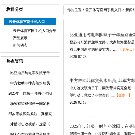
介绍
栏目分类
你的位置：
云开体育官网手机入口
>
新闻
云开体育官网手机入口
云开体育官网手机入口介绍
比亚迪用纯电车队赋予千年丝路全
产品展示
提起马可波罗丝绸之路，大家脑海里都是古
新闻动态
看见中国新能源的硬实力。......
【更多...
2026-07-23
热点资讯
比亚迪用纯电车队赋予千
中方救助菲律宾落水船员, 菲军方却
中方救助菲律宾落水船员
中方这次该出手了，因为菲律宾完全是一
2025年，红极一时的小沈阳
即行动，救助了菲律宾的......
【更多...】
2026-02-13
杨智有望成邵佳一国足教
35岁宋轶深陷风波，真相究
才播2集, 收视破2, 这是《
2025年，红极一时的小沈阳，在
眼睛一闭一睁，小沈阳红遍全国；眼睛一
明天公布各校录取分数线