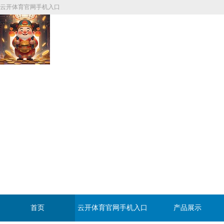
云开体育官网手机入口
首页
云开体育官网手机入口
产品展示